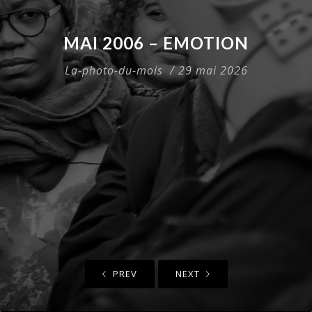
MAI 2006 – EMOTION
La-photo-du-mois
/ 29 mai 2026
PREV
NEXT